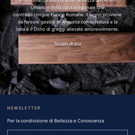
testimonianza della grande bellezza dell'Animo
Umano e della cura artigianale che
contraddistingue Fucine Romane. Il legno proviene
da foreste gestite in Armonia con la Natura e la
lana è il Dono di greggi allevate amorevolmente.
Scopri di più
NEWSLETTER
Per la condivisione di Bellezza e Conoscenza